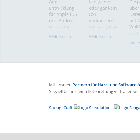
App-
Langsames
Gesp
Entwicklung
oder gar kein
über
für Apple iOS
DSL
Date
und Android
vorhanden?
mit M
Wolff
Mai 7, 2014
Februar 1, 2014
Juni 1
Weiterlesen
Weiterlesen
Weite
Mit unseren
Partnern für Hard- und Softwarel
Speziell beim Thema Datenrettung vertrauen wir