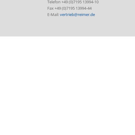
Telefon +49 (0)7195 13994-10
Fax +49 (0)7195 13994-44
E-Mail:
vertrieb@reimer.de