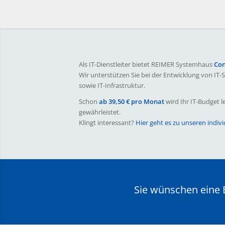
Als IT-Dienstleiter bietet REIMER Systemhaus
Con
Wir unterstützen Sie bei der Entwicklung von IT
sowie IT-Infrastruktur.
Schon
ab 39,50 € pro Monat
wird Ihr IT-Budget l
gewährleistet.
Klingt interessant?
Hier geht es zu unseren indiv
Sie wünschen eine B