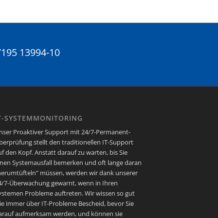
)7195 13994-10
T-SYSTEMMONITORING
nser Proaktiver Support mit 24/7-Permanent-
berprüfung stellt den traditionellen IT-Support
uf den Kopf. Anstatt darauf zu warten, bis Sie
inen Systemausfall bemerken und oft lange daran
herumtüfteln" müssen, werden wir dank unserer
4/7-Überwachung gewarnt, wenn in Ihren
ystemen Probleme auftreten. Wir wissen so gut
ie immer über IT-Probleme Bescheid, bevor Sie
arauf aufmerksam werden, und können sie